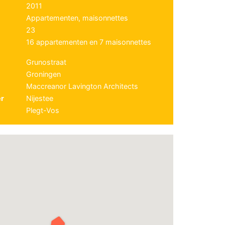
2011
Appartementen, maisonnettes
23
16 appartementen en 7 maisonnettes
Grunostraat
Groningen
Maccreanor Lavington Architects
r
Nijestee
Plegt-Vos