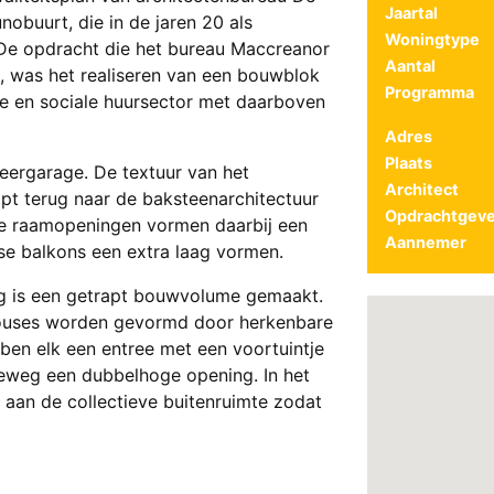
Jaartal
obuurt, die in de jaren 20 als
Woningtype
 De opdracht die het bureau Maccreanor
Aantal
, was het realiseren van een bouwblok
Programma
je en sociale huursector met daarboven
Adres
Plaats
eergarage. De textuur van het
Architect
pt terug naar de baksteenarchitectuur
Opdrachtgeve
De raamopeningen vormen daarbij een
Aannemer
anse balkons een extra laag vormen.
ng is een getrapt bouwvolume gemaakt.
ouses worden gevormd door herkenbare
n elk een entree met een voortuintje
eweg een dubbelhoge opening. In het
 aan de collectieve buitenruimte zodat